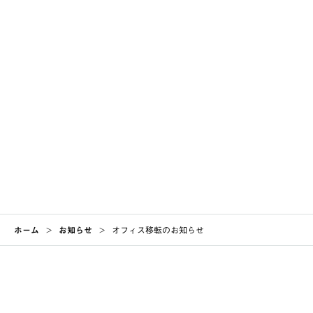
一覧に戻る
ホーム
>
お知らせ
>
オフィス移転のお知らせ
CONTACT
arrow_forward
お問い合わせ